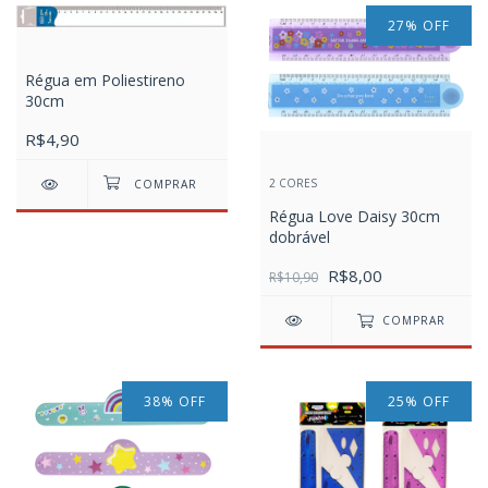
27
%
OFF
Régua em Poliestireno
30cm
R$4,90
2 CORES
Régua Love Daisy 30cm
dobrável
R$8,00
R$10,90
COMPRAR
38
%
OFF
25
%
OFF