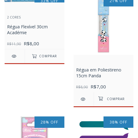
33
%
OFF
21
%
OFF
2 CORES
Régua Flexível 30cm
Académie
R$8,00
R$11,90
COMPRAR
Régua em Poliestireno
15cm Panda
R$7,00
R$8,90
28
%
OFF
38
%
OFF