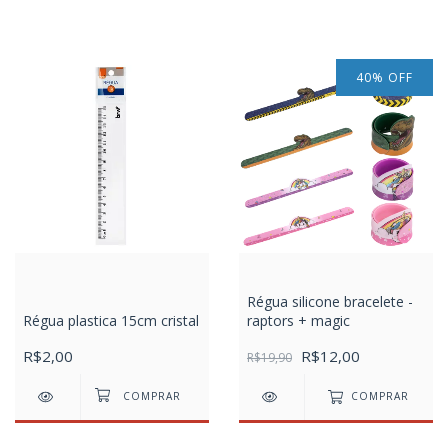
40
%
OFF
Régua silicone bracelete -
Régua plastica 15cm cristal
raptors + magic
R$2,00
R$12,00
R$19,90
COMPRAR