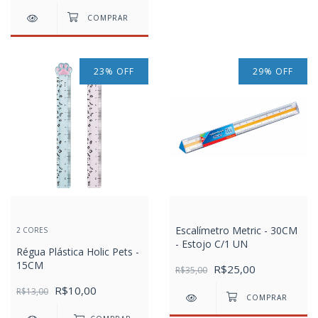
23
%
OFF
29
%
OFF
Escalímetro Metric - 30CM
2 CORES
- Estojo C/1 UN
Régua Plástica Holic Pets -
15CM
R$25,00
R$35,00
R$10,00
R$13,00