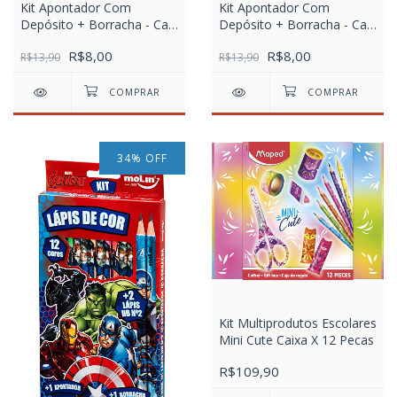
Kit Apontador Com
Kit Apontador Com
Depósito + Borracha - Cart
Depósito + Borracha - Cart
C/2 pcs - Liga Da Justiça
C/2 pcs - Frozen
R$8,00
R$8,00
R$13,90
R$13,90
34
%
OFF
Kit Multiprodutos Escolares
Mini Cute Caixa X 12 Pecas
R$109,90