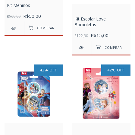
Kit Meninos
R$50,00
R$60,00
Kit Escolar Love
Borboletas
R$15,00
R$22,90
42
%
OFF
42
%
OFF