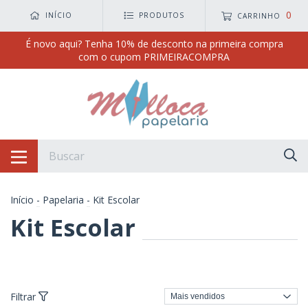
0
INÍCIO
PRODUTOS
CARRINHO
É novo aqui? Tenha 10% de desconto na primeira compra
com o cupom PRIMEIRACOMPRA
Início
-
Papelaria
-
Kit Escolar
Kit Escolar
Filtrar