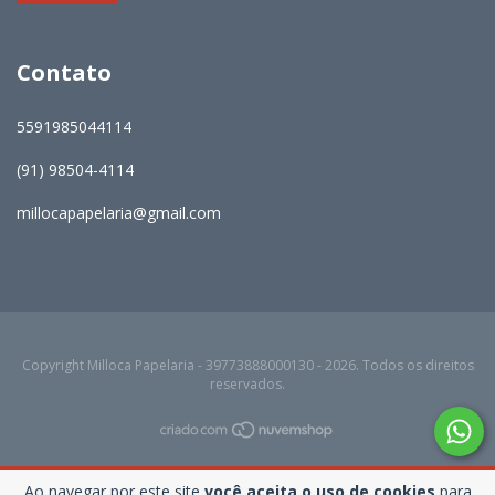
Contato
5591985044114
(91) 98504-4114
millocapapelaria@gmail.com
Copyright Milloca Papelaria - 39773888000130 - 2026. Todos os direitos
reservados.
Ao navegar por este site
você aceita o uso de cookies
para