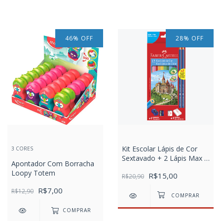
46
%
OFF
28
%
OFF
Kit Escolar Lápis de Cor
3 CORES
Sextavado + 2 Lápis Max +
Apontador Com Borracha
Apontador + Borracha
Loopy Totem
R$15,00
R$20,90
R$7,00
R$12,90
COMPRAR