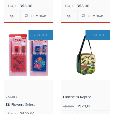
R$8,00
R$8,00
R$14,90
R$14,90
26
%
OFF
60
%
OFF
Lancheira Raptor
2 CORES
Kit Flowers Select
R$20,00
R$50,00
R$20,00
R$26,90