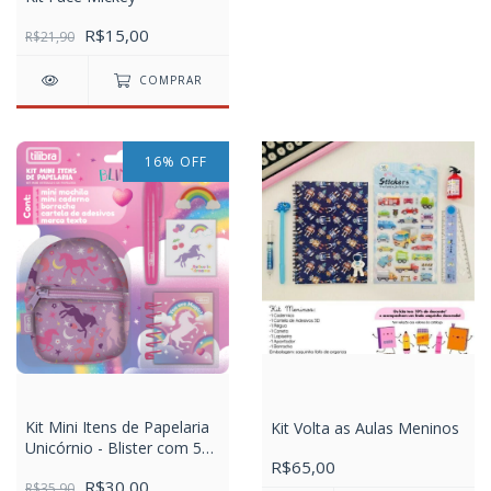
R$15,00
R$21,90
COMPRAR
16
%
OFF
Kit Mini Itens de Papelaria
Kit Volta as Aulas Meninos
Unicórnio - Blister com 5
R$65,00
Unidades
R$30,00
R$35,90