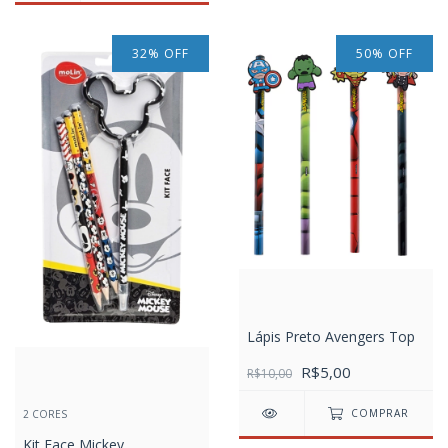
32
%
OFF
50
%
OFF
Lápis Preto Avengers Top
R$5,00
R$10,00
COMPRAR
2 CORES
Kit Face Mickey