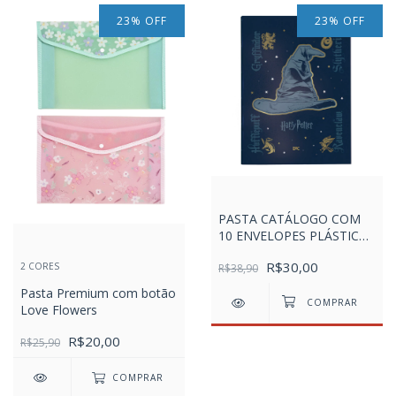
23
%
OFF
23
%
OFF
PASTA CATÁLOGO COM
10 ENVELOPES PLÁSTICOS
- HARRY POTTER
R$30,00
2 CORES
R$38,90
Pasta Premium com botão
Love Flowers
R$20,00
R$25,90
COMPRAR