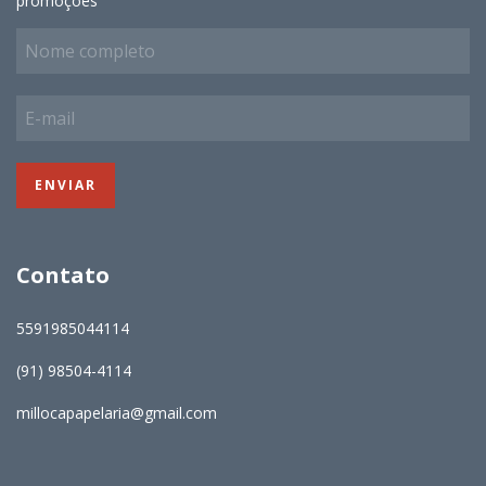
promoções
Contato
5591985044114
(91) 98504-4114
millocapapelaria@gmail.com