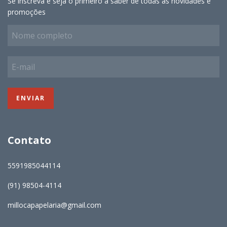
Se inscreva e seja o primeiro a saber de todas as novidades e
promoções
Contato
5591985044114
(91) 98504-4114
millocapapelaria@gmail.com